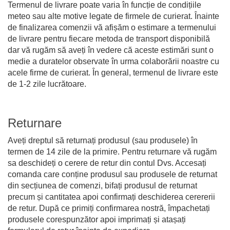
Termenul de livrare poate varia în funcție de condițiile
meteo sau alte motive legate de firmele de curierat. Înainte
de finalizarea comenzii vă afișăm o estimare a termenului
de livrare pentru fiecare metoda de transport disponibilă
dar vă rugăm să aveți în vedere că aceste estimări sunt o
medie a duratelor observate în urma colaborării noastre cu
acele firme de curierat. În general, termenul de livrare este
de 1-2 zile lucrătoare.
Returnare
Aveți dreptul să returnați produsul (sau produsele) în
termen de 14 zile de la primire. Pentru returnare vă rugăm
sa deschideți o cerere de retur din contul Dvs. Accesați
comanda care conține produsul sau produsele de returnat
din secțiunea de comenzi, bifați produsul de returnat
precum și cantitatea apoi confirmați deschiderea cerererii
de retur. După ce primiți confirmarea nostră, împachetați
produsele corespunzător apoi imprimați și atașați