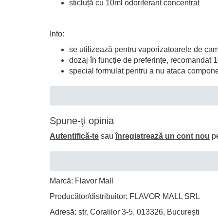
sticluță cu 10ml odoriferant concentrat
Info:
se utilizează pentru vaporizatoarele de ca
dozaj în funcție de preferințe, recomandat
special formulat pentru a nu ataca componen
Spune-ţi opinia
Autentifică-te
sau
înregistrează un cont nou
pe
Marcă: Flavor Mall
Producător/distribuitor: FLAVOR MALL SRL
Adresă: str. Coralilor 3-5, 013326, București