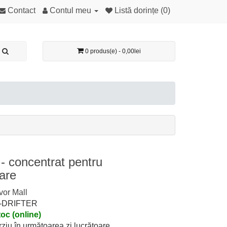
Contact
Contul meu
Listă dorințe (0)
0 produs(e) - 0,00lei
- concentrat pentru
are
vor Mall
0-DRIFTER
toc (online)
rziu în următoarea zi lucrătoare