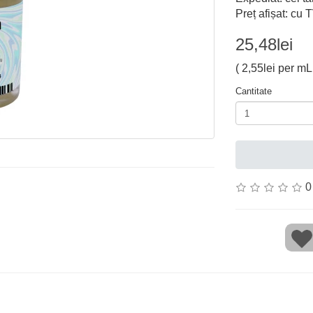
Preț afișat: cu 
25,48lei
( 2,55lei per mL 
Cantitate
0