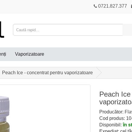
0721.827.377
nți
Vaporizatoare
Peach Ice - concentrat pentru vaporizatoare
Peach Ice 
vaporizato
Producător:
Fla
Cod produs: 1
Disponibil:
în s
Expediat: cel tâ