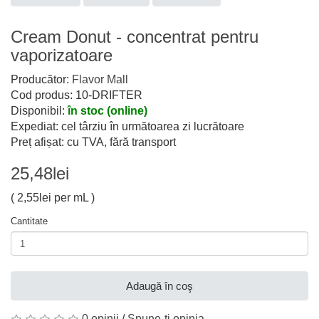
Cream Donut - concentrat pentru
vaporizatoare
Producător:
Flavor Mall
Cod produs: 10-DRIFTER
Disponibil:
în stoc (online)
Expediat: cel târziu în următoarea zi lucrătoare
Preț afișat: cu TVA, fără transport
25,48lei
( 2,55lei per mL )
Cantitate
Adaugă în coş
0 opinii
/
Spune-ţi opinia