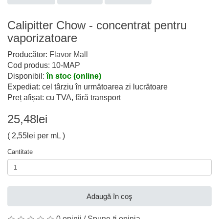
Calipitter Chow - concentrat pentru
vaporizatoare
Producător:
Flavor Mall
Cod produs: 10-MAP
Disponibil:
în stoc (online)
Expediat: cel târziu în următoarea zi lucrătoare
Preț afișat: cu TVA, fără transport
25,48lei
( 2,55lei per mL )
Cantitate
Adaugă în coş
0 opinii
/
Spune-ţi opinia