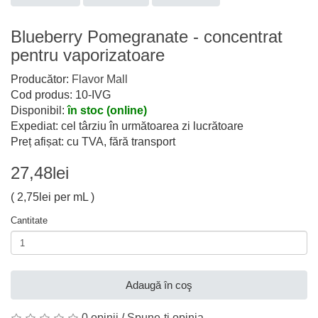
Blueberry Pomegranate - concentrat
pentru vaporizatoare
Producător:
Flavor Mall
Cod produs: 10-IVG
Disponibil:
în stoc (online)
Expediat: cel târziu în următoarea zi lucrătoare
Preț afișat: cu TVA, fără transport
27,48lei
( 2,75lei per mL )
Cantitate
Adaugă în coş
0 opinii
/
Spune-ţi opinia