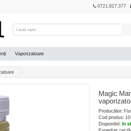
0721.827.377
nți
Vaporizatoare
zatoare
Magic Man 
vaporizato
Producător:
Fla
Cod produs: 1
Disponibil:
în s
Expediat: cel tâ