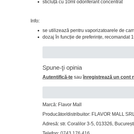
sticluță cu 10ml odoriferant concentrat
Info:
se utilizează pentru vaporizatoarele de ca
dozaj în funcție de preferințe, recomandat
Spune-ţi opinia
Autentifică-te
sau
înregistrează un cont 
Marcă: Flavor Mall
Producător/distribuitor: FLAVOR MALL SR
Adresă: str. Coralilor 3-5, 013326, Bucureșt
Telefon:
0743.176.416