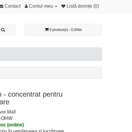
Contact
Contul meu
Listă dorințe (0)
0 produs(e) - 0,00lei
- concentrat pentru
are
vor Mall
0-OHW
toc (online)
rziu în următoarea zi lucrătoare