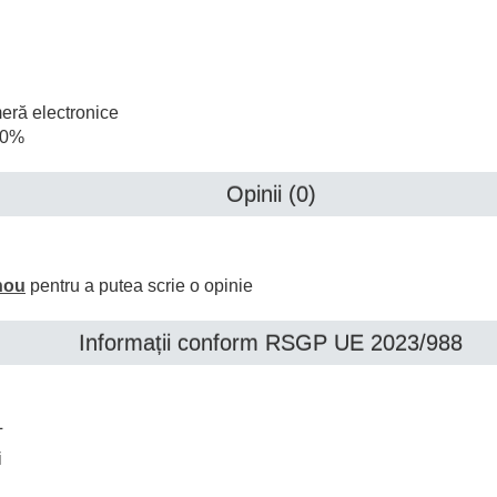
meră electronice
 10%
Opinii (0)
nou
pentru a putea scrie o opinie
Informații conform RSGP UE 2023/988
L
i