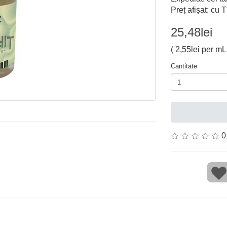
Preț afișat: cu 
25,48lei
( 2,55lei per mL 
Cantitate
0