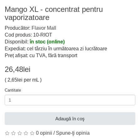
Mango XL - concentrat pentru
vaporizatoare
Producător:
Flavor Mall
Cod produs: 10-RIOT
Disponibil:
în stoc (online)
Expediat: cel târziu în următoarea zi lucrătoare
Preț afișat: cu TVA, fără transport
26,48lei
( 2,65lei per mL )
Cantitate
Adaugă în coş
0 opinii
/
Spune-ţi opinia